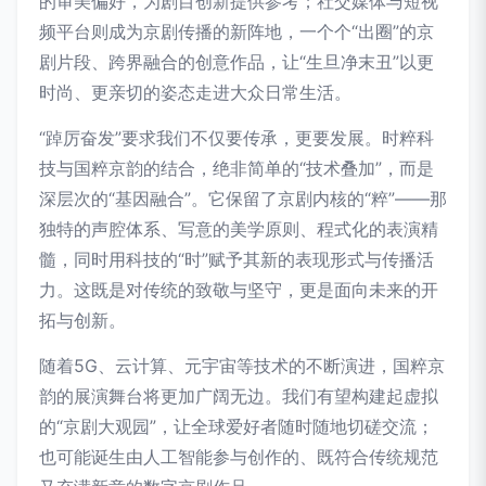
的审美偏好，为剧目创新提供参考；社交媒体与短视
频平台则成为京剧传播的新阵地，一个个“出圈”的京
剧片段、跨界融合的创意作品，让“生旦净末丑”以更
时尚、更亲切的姿态走进大众日常生活。
“踔厉奋发”要求我们不仅要传承，更要发展。时粹科
技与国粹京韵的结合，绝非简单的“技术叠加”，而是
深层次的“基因融合”。它保留了京剧内核的“粹”——那
独特的声腔体系、写意的美学原则、程式化的表演精
髓，同时用科技的“时”赋予其新的表现形式与传播活
力。这既是对传统的致敬与坚守，更是面向未来的开
拓与创新。
随着5G、云计算、元宇宙等技术的不断演进，国粹京
韵的展演舞台将更加广阔无边。我们有望构建起虚拟
的“京剧大观园”，让全球爱好者随时随地切磋交流；
也可能诞生由人工智能参与创作的、既符合传统规范